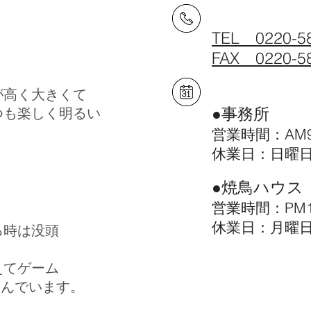
TEL 0220-5
FAX 0220-5
が高く
大きくて
●事務所
つも
楽しく明るい
営業時間：AM9
休業日：日曜
●焼鳥ハウス
営業時間：PM15
休業日：月曜
る時
は
没頭
えて
ゲーム
しんでいます。