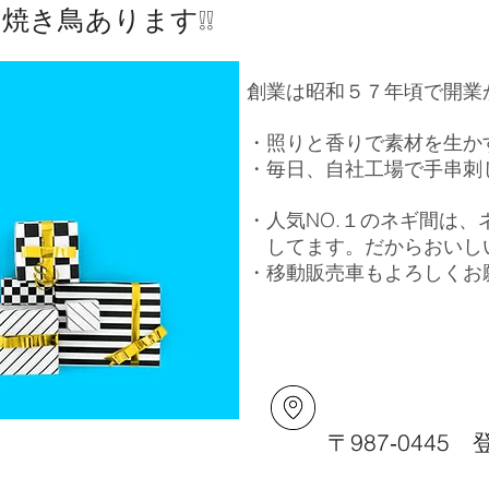
焼き鳥あります❕❕
​創業は昭和５７年頃で開
・照りと香りで素材を生か
・毎日、自社工場で手串刺
・人気NO.１のネギ間は、
してます。だからおいし
・移動販売車もよろし
〒987‐044