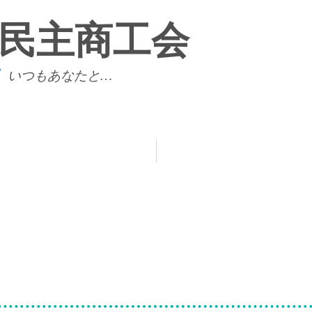
民主商工会
s
いつもあなたと…
トップページ
石巻民商とは？