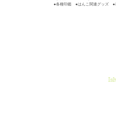
●各種印鑑 ●はんこ関連グッズ ●表
​石巻民主商工会
Is
〒986-0812 宮城県石巻市東中里１丁
TEL
0225-96-2330
FAX 0225-96-23