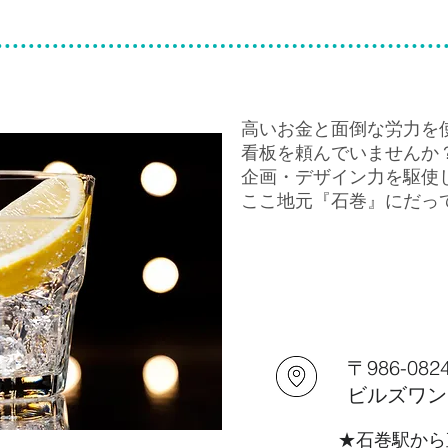
高いお金と面倒な労力を
看板を頼んでいませんか
企画・デザイン力を駆使
ここ地元『石巻』にだっ
〒986-0
ビルズワ
​★石巻駅から