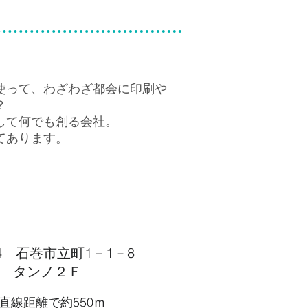
使って、わざわざ都会に印刷や
？
して何でも創る会社。
てあります。
824 石巻市立町1－1－8
ン
タンノ２Ｆ
直線距離で約550ｍ