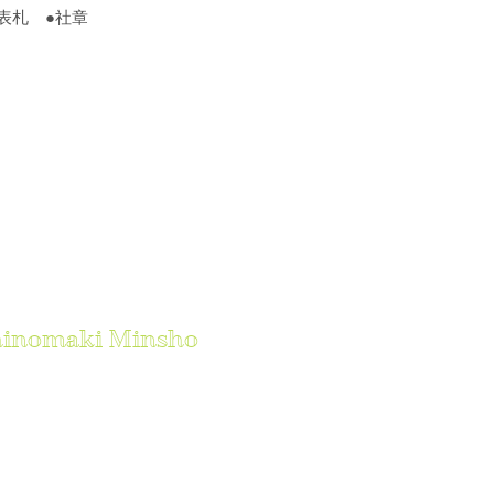
札 ●社章​
hinomaki Minsho
目5-1
90