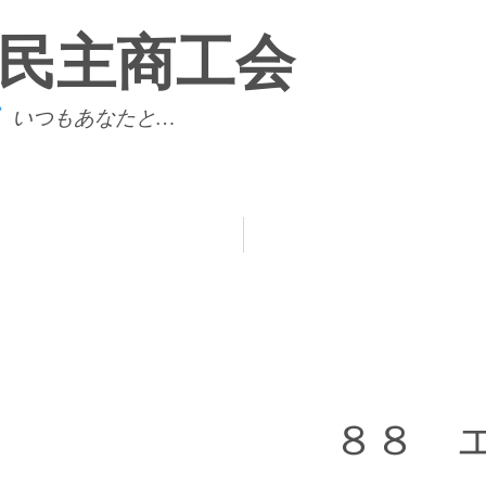
民主商工会
s
いつもあなたと…
トップページ
石巻民商とは？
​８８ 