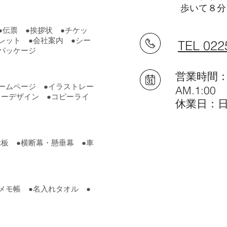
歩いて８分
●伝票 ●挨拶状 ●チケッ
レット ●会社案内 ●シー
TEL 022
●パッケージ
営業時間：P
ホームページ ●イラストレー
AM.1:
ターデザイン ●コピーライ
休業日：
示板 ●横断幕・懸垂幕 ●車
メモ帳 ●名入れタオル ●